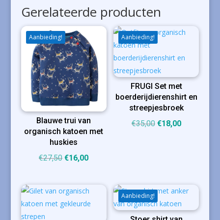
Gerelateerde producten
Aanbieding!
Aanbieding!
FRUGI Set met
boerderijdierenshirt en
streepjesbroek
Blauwe trui van
Oorspronkelijke
Huidige
€
35,00
€
18,00
organisch katoen met
prijs
prijs
huskies
was:
is:
Oorspronkelijke
Huidige
€
27,50
€
16,00
€35,00.
€18,00.
prijs
prijs
was:
is:
€27,50.
€16,00.
Aanbieding!
Stoer shirt van