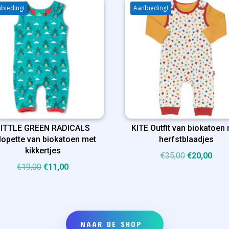
bieding!
Aanbieding!
LITTLE GREEN RADICALS
KITE Outfit van biokatoen
lopette van biokatoen met
herfstblaadjes
kikkertjes
Oorspronkel
Huid
€
35,00
€
20,00
Oorspronkelijke
Huidige
€
19,00
€
11,00
prijs
prijs
prijs
prijs
was:
is:
was:
is:
€35,00.
€20,
€19,00.
€11,00.
NAAR DE SHOP