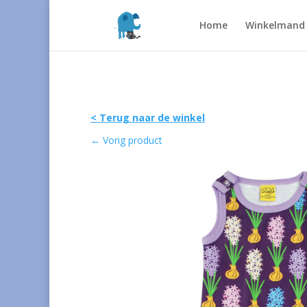
Home
Winkelmand
< Terug naar de winkel
←
Vorig product