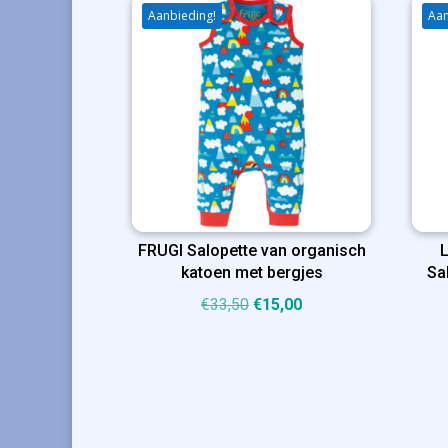
Aanbieding!
Aan
FRUGI Salopette van organisch
katoen met bergjes
Sa
Oorspronkelijke
Huidige
€
33,50
€
15,00
prijs
prijs
was:
is:
€33,50.
€15,00.