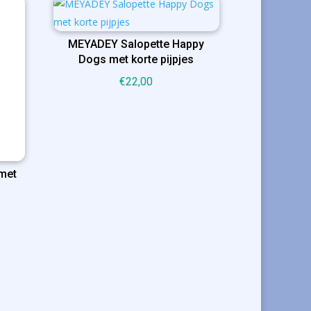
MEYADEY Salopette Happy
Dogs met korte pijpjes
€
22,00
 met
ijke
ige
00.