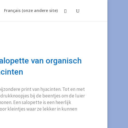
Français (onze andere site)
lopette van organisch
cinten
ijzondere print van hyacinten. Tot en met
 drukknoopjes bij de beentjes om de luier
onen. Een salopette is een heerlijk
or kleintjes waar ze lekker in kunnen