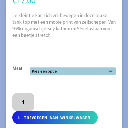
€
17,00
Je kleintje kan zich vrij bewegen in deze leuke
tank top met een mooie print van zeilschepen. Van
95% organisch jersey katoen en 5% elastaan voor
een beetje stretch.
Maat
MEYADEY
Tank
top
Pirate
TOEVOEGEN AAN WINKELWAGEN
Adventures