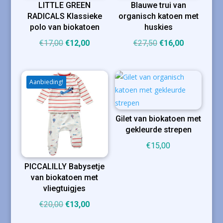
LITTLE GREEN
Blauwe trui van
RADICALS Klassieke
organisch katoen met
polo van biokatoen
huskies
Oorspronkelijke
Huidige
Oorspronkelijke
Huidige
€
17,00
€
12,00
€
27,50
€
16,00
prijs
prijs
prijs
prijs
was:
is:
was:
is:
€17,00.
€12,00.
€27,50.
€16,00.
Aanbieding!
Gilet van biokatoen met
gekleurde strepen
€
15,00
PICCALILLY Babysetje
van biokatoen met
vliegtuigjes
Oorspronkelijke
Huidige
€
20,00
€
13,00
prijs
prijs