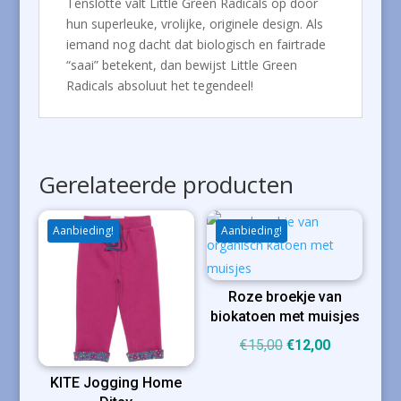
Tenslotte valt Little Green Radicals op door
hun superleuke, vrolijke, originele design. Als
iemand nog dacht dat biologisch en fairtrade
“saai” betekent, dan bewijst Little Green
Radicals absoluut het tegendeel!
Gerelateerde producten
Aanbieding!
Aanbieding!
Roze broekje van
biokatoen met muisjes
Oorspronkelijke
Huidige
€
15,00
€
12,00
prijs
prijs
KITE Jogging Home
was:
is: