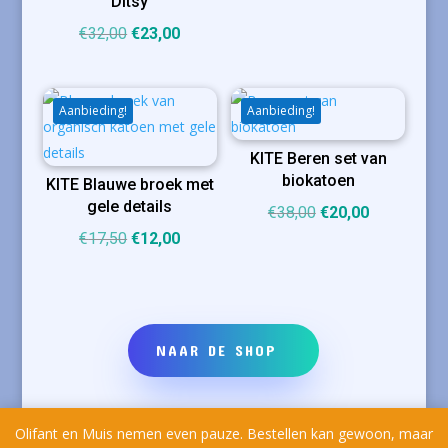
Ditsy
€15,00.
€12,00.
Oorspronkelijke
Huidige
€
32,00
€
23,00
prijs
prijs
was:
is:
€32,00.
€23,00.
Aanbieding!
Aanbieding!
KITE Beren set van
biokatoen
KITE Blauwe broek met
gele details
Oorspronkelijke
Huidige
€
38,00
€
20,00
Oorspronkelijke
Huidige
prijs
prijs
€
17,50
€
12,00
prijs
prijs
was:
is:
was:
is:
€38,00.
€20,00.
€17,50.
€12,00.
NAAR DE SHOP
Olifant en Muis nemen even pauze. Bestellen kan gewoon, maar