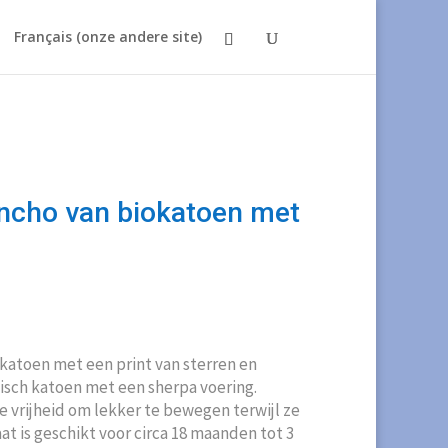
Français (onze andere site)
ncho van biokatoen met
kelijke
uidige
ijs
:
katoen met een print van sterren en
25,00.
isch katoen met een sherpa voering.
 vrijheid om lekker te bewegen terwijl ze
t is geschikt voor circa 18 maanden tot 3