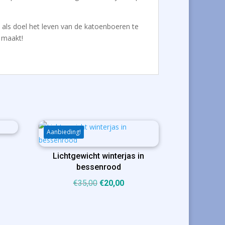
t als doel het leven van de katoenboeren te
 maakt!
Aanbieding!
Lichtgewicht winterjas in
ijke
ige
bessenrood
Oorspronkelijke
Huidige
€
35,00
€
20,00
prijs
prijs
00.
was:
is:
€35,00.
€20,00.