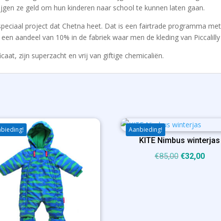
jgen ze geld om hun kinderen naar school te kunnen laten gaan.
 speciaal project dat Chetna heet. Dat is een fairtrade programma me
en aandeel van 10% in de fabriek waar men de kleding van Piccalilly
icaat, zijn superzacht en vrij van giftige chemicaliën.
bieding!
Aanbieding!
KITE Nimbus winterjas
Oorspronkel
Huid
€
85,00
€
32,00
prijs
prijs
was:
is:
€85,00.
€32,