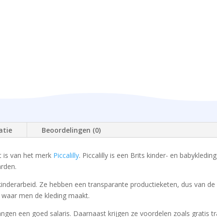
atie
Beoordelingen (0)
 is van het merk
Piccalilly
. Piccalilly is een Brits kinder- en babykled
rden.
van kinderarbeid. Ze hebben een transparante productieketen, dus van 
n waar men de kleding maakt.
en een goed salaris. Daarnaast krijgen ze voordelen zoals gratis tr