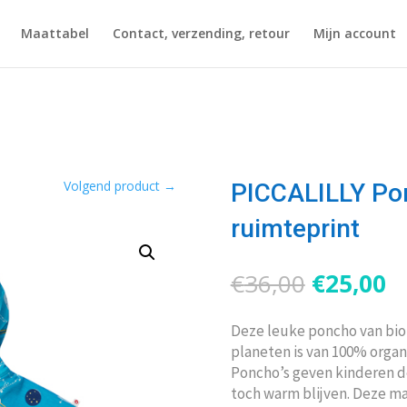
Maattabel
Contact, verzending, retour
Mijn account
Volgend product
→
PICCALILLY Po
ruimteprint
Oorspron
H
€
36,00
€
25,00
prijs
pr
was:
is
Deze leuke poncho van bio
€36,00.
€
planeten is van 100% organ
Poncho’s geven kinderen de
toch warm blijven. Deze maa