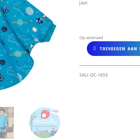
jaar.
Op voorraad
TOEVOEGEN AAN
PICCALILLY
Poncho
van
biokatoen
SKU:
OC-1653
met
ruimteprint
aantal