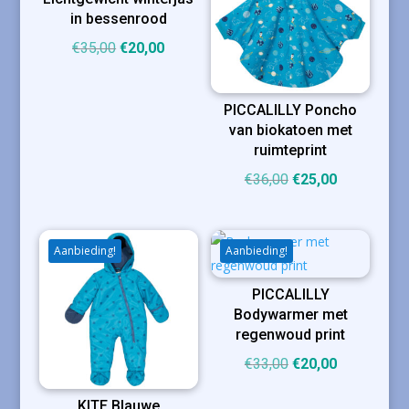
in bessenrood
Oorspronkelijke
Huidige
€
35,00
€
20,00
prijs
prijs
was:
is:
PICCALILLY Poncho
€35,00.
€20,00.
van biokatoen met
ruimteprint
Oorspronkelijke
Huidige
€
36,00
€
25,00
prijs
prijs
was:
is:
€36,00.
€25,00.
Aanbieding!
Aanbieding!
PICCALILLY
Bodywarmer met
regenwoud print
Oorspronkelijke
Huidige
€
33,00
€
20,00
prijs
prijs
KITE Blauwe