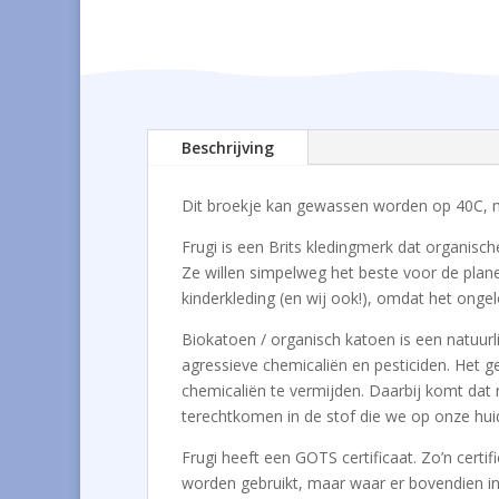
Beschrijving
Dit broekje kan gewassen worden op 40C, m
Frugi is een Brits kledingmerk dat organische
Ze willen simpelweg het beste voor de plan
kinderkleding (en wij ook!), omdat het ongel
Biokatoen / organisch katoen is een natuurl
agressieve chemicaliën en pesticiden. Het g
chemicaliën te vermijden. Daarbij komt dat n
terechtkomen in de stof die we op onze hui
Frugi heeft een GOTS certificaat. Zo’n cert
worden gebruikt, maar waar er bovendien in