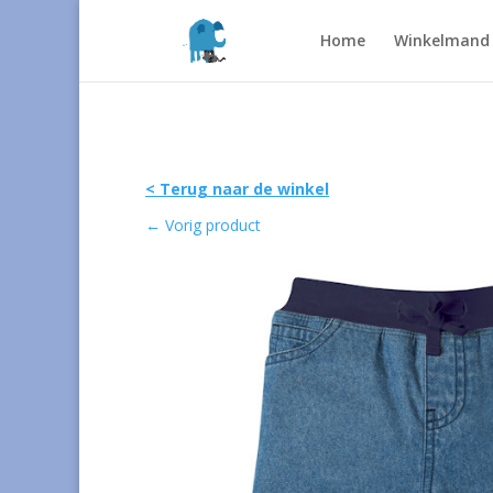
Home
Winkelmand
< Terug naar de winkel
←
Vorig product