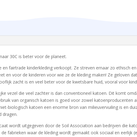
aar 30C is beter voor de planeet.
 en fairtrade kinderkleding verkoopt. Ze streven ernaar zo ethisch en m
eet en voor de kinderen voor wie ze de kleding maken! Ze geloven dat
ooflijk zacht is en veel beter voor de kwetsbare huid, vooral voor ki
ijke vezel die veel zachter is dan conventioneel katoen. Dit komt omd
ebruik van organisch katoen is goed voor zowel katoenproducenten al
iet-biologisch katoen een enorme bron van milieuvervuiling is en duiz
d dragen.
ificaat wordt uitgegeven door de Soil Association aan bedrijven die k
 de fabrieken waar de kleding wordt gemaakt ook sociaal en eerlijk 