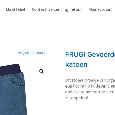
Maattabel
Contact, verzending, retour
Mijn account
Volgend product
→
FRUGI Gevoerde
katoen
Dit stoere broekje van orga
elastische rib tailleband 
onderkant hebben een leuk
in te spelen!