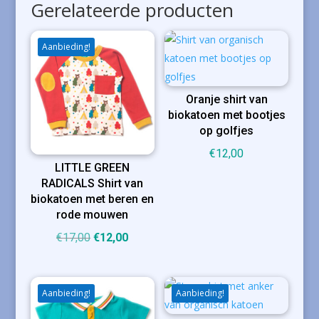
Gerelateerde producten
Aanbieding!
Oranje shirt van
biokatoen met bootjes
op golfjes
€
12,00
LITTLE GREEN
RADICALS Shirt van
biokatoen met beren en
rode mouwen
Oorspronkelijke
Huidige
€
17,00
€
12,00
prijs
prijs
was:
is:
€17,00.
€12,00.
Aanbieding!
Aanbieding!