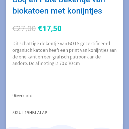
biokatoen met konijntjes
Oorspronkelijke
Huidige
€
27,00
€
17,50
prijs
prijs
was:
is:
Dit schattige dekentje van GOTS gecertificeerd
€27,00.
€17,50.
organisch katoen heeft een print van konijntjes aan
de ene kant en een grafisch patroon aan de
andere. De afmeting is 70 x 70 cm.
Uitverkocht
SKU:
L19HBLALAP