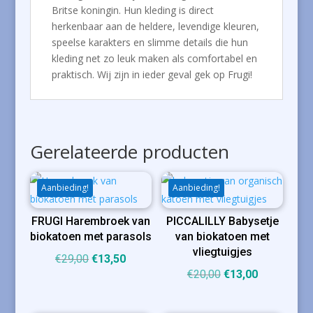
Britse koningin. Hun kleding is direct
herkenbaar aan de heldere, levendige kleuren,
speelse karakters en slimme details die hun
kleding net zo leuk maken als comfortabel en
praktisch. Wij zijn in ieder geval gek op Frugi!
Gerelateerde producten
Aanbieding!
Aanbieding!
FRUGI Harembroek van
PICCALILLY Babysetje
biokatoen met parasols
van biokatoen met
vliegtuigjes
Oorspronkelijke
Huidige
€
29,00
€
13,50
Oorspronkelijke
Huidige
€
20,00
€
13,00
prijs
prijs
prijs
prijs
was:
is:
was:
is:
€29,00.
€13,50.