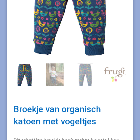
Broekje van organisch
katoen met vogeltjes