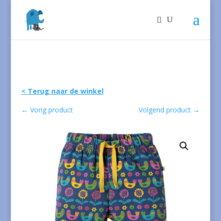
< Terug naar de winkel
←
Vorig product
Volgend product
→