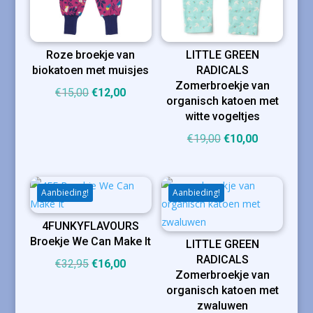
Roze broekje van
LITTLE GREEN
biokatoen met muisjes
RADICALS
Zomerbroekje van
Oorspronkelijke
Huidige
€
15,00
€
12,00
organisch katoen met
prijs
prijs
witte vogeltjes
was:
is:
Oorspronkelijke
Huidige
€
19,00
€
10,00
€15,00.
€12,00.
prijs
prijs
was:
is:
€19,00.
€10,00.
Aanbieding!
Aanbieding!
4FUNKYFLAVOURS
Broekje We Can Make It
LITTLE GREEN
RADICALS
Oorspronkelijke
Huidige
€
32,95
€
16,00
Zomerbroekje van
prijs
prijs
organisch katoen met
was:
is:
zwaluwen