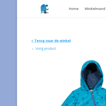
Home
Winkelmand
< Terug naar de winkel
←
Vorig product