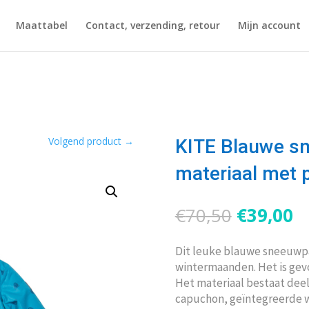
Maattabel
Contact, verzending, retour
Mijn account
Volgend product
→
KITE Blauwe s
materiaal met 
Oorspron
H
€
70,50
€
39,00
prijs
pr
was:
is
Dit leuke blauwe sneeuwpa
€70,50.
€
wintermaanden. Het is gev
Het materiaal bestaat deel
capuchon, geïntegreerde w