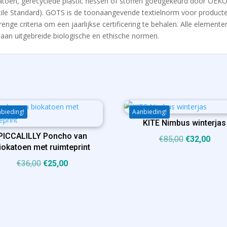
toen, gerecyclede plastic flessen of stoffen goedgekeurd door OEKO-
tile Standard). GOTS is de toonaangevende textielnorm voor producte
ge criteria om een ​​jaarlijkse certificering te behalen. Alle elemente
aan uitgebreide biologische en ethische normen.
bieding!
Aanbieding!
KITE Nimbus winterjas
PICCALILLY Poncho van
Oorspronkel
Huid
€
85,00
€
32,00
iokatoen met ruimteprint
prijs
prijs
Oorspronkelijke
Huidige
€
36,00
€
25,00
was:
is:
prijs
prijs
€85,00.
€32,
was:
is:
€36,00.
€25,00.