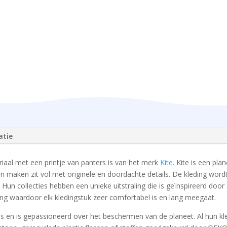
aantal
atie
aal met een printje van panters is van het merk
Kite
. Kite is een pla
en maken zit vol met originele en doordachte details. De kleding wor
Hun collecties hebben een unieke uitstraling die is geïnspireerd door
ing waardoor elk kledingstuk zeer comfortabel is en lang meegaat.
ipes en is gepassioneerd over het beschermen van de planeet. Al hun k