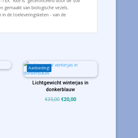
TEX. Kite is gecertificeerd door de Soil
n gemaakt van biologische vezels.
n in de toeleveringsketen - van de
Aanbieding!
Lichtgewicht winterjas in
ijke
ige
donkerblauw
Oorspronkelijke
Huidige
€
35,00
€
20,00
prijs
prijs
00.
was:
is:
€35,00.
€20,00.