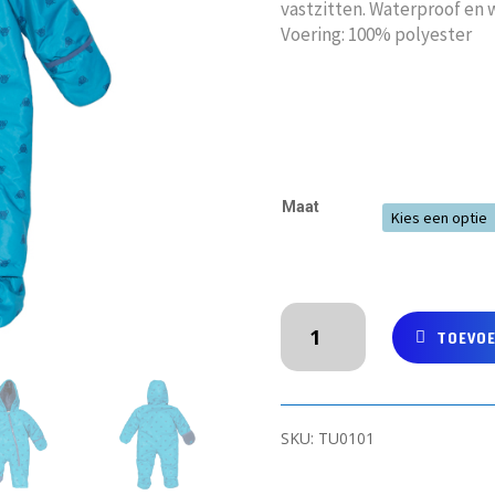
vastzitten. Waterproof en 
Voering: 100% polyester
Maat
KITE
TOEVO
Blauwe
sneeuwpak
van
gerecycled
SKU:
TU0101
materiaal
met
panters