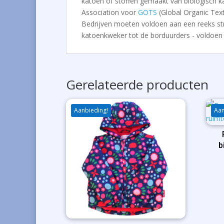
katoen of stoffen gemaakt van biologisch ka
Association voor
GOTS
(Global Organic Tex
Bedrijven moeten voldoen aan een reeks stren
katoenkweker tot de borduurders - voldoen 
Gerelateerde producten
Aanbieding!
Aan
b