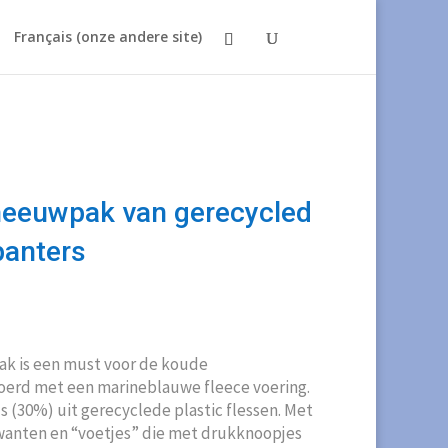
Français (onze andere site)
neeuwpak van gerecycled
panters
kelijke
uidige
ijs
:
k is een must voor de koude
39,00.
oerd met een marineblauwe fleece voering.
s (30%) uit gerecyclede plastic flessen. Met
anten en “voetjes” die met drukknoopjes