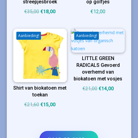
streepjesbroek
op golfjes
Oorspronkelijke
Huidige
€
35,00
€
18,00
€
12,00
prijs
prijs
was:
is:
€35,00.
€18,00.
Aanbieding!
Aanbieding!
LITTLE GREEN
RADICALS Gevoerd
overhemd van
biokatoen met vosjes
Shirt van biokatoen met
Oorspronkelijke
Huidige
€
21,00
€
14,00
toekan
prijs
prijs
was:
is:
Oorspronkelijke
Huidige
€
21,60
€
15,00
€21,00.
€14,00.
prijs
prijs
was:
is:
€21,60.
€15,00.