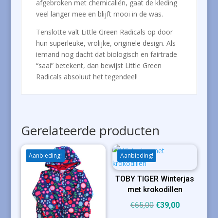
afgebroken met chemicaliën, gaat de kleding
veel langer mee en blijft mooi in de was.
Tenslotte valt Little Green Radicals op door
hun superleuke, vrolijke, originele design. Als
iemand nog dacht dat biologisch en fairtrade
“saai” betekent, dan bewijst Little Green
Radicals absoluut het tegendeel!
Gerelateerde producten
Aanbieding!
Aanbieding!
TOBY TIGER Winterjas
met krokodillen
Oorspronkelijke
Huidige
€
65,00
€
39,00
prijs
prijs