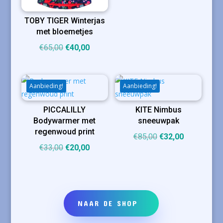
was:
is:
TOBY TIGER Winterjas
€65,00.
€39,00.
met bloemetjes
Oorspronkelijke
Huidige
€
65,00
€
40,00
prijs
prijs
was:
is:
€65,00.
€40,00.
Aanbieding!
Aanbieding!
PICCALILLY
KITE Nimbus
Bodywarmer met
sneeuwpak
regenwoud print
Oorspronkelijke
Huidige
€
85,00
€
32,00
Oorspronkelijke
Huidige
€
33,00
€
20,00
prijs
prijs
prijs
prijs
was:
is:
was:
is:
€85,00.
€32,00.
€33,00.
€20,00.
NAAR DE SHOP