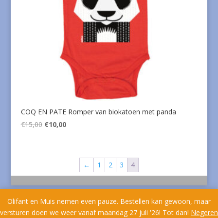
COQ EN PATE Romper van biokatoen met panda
Oorspronkelijke
Huidige
€
15,00
€
10,00
prijs
prijs
was:
is:
€15,00.
€10,00.
←
1
2
3
4
Olifant en Muis nemen even pauze. Bestellen kan gewoon, maar
versturen doen we weer vanaf maandag 27 juli '26! Tot dan!
Negeren