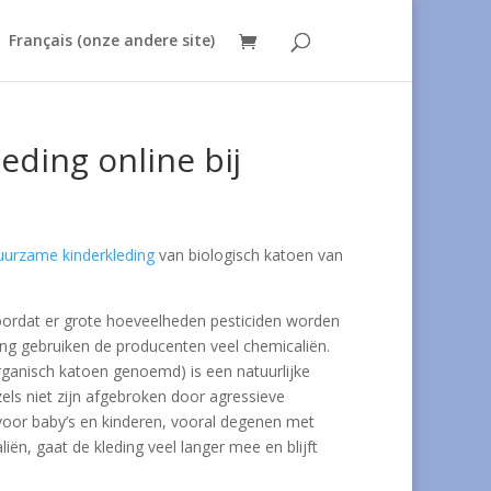
Français (onze andere site)
eding online bij
uurzame kinderkleding
van biologisch katoen van
 doordat er grote hoeveelheden pesticiden worden
ing gebruiken de producenten veel chemicaliën.
organisch katoen genoemd) is een natuurlijke
els niet zijn afgebroken door agressieve
s voor baby’s en kinderen, vooral degenen met
ën, gaat de kleding veel langer mee en blijft