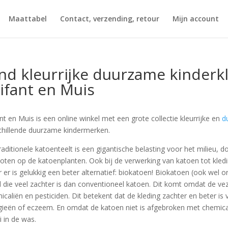
Maattabel
Contact, verzending, retour
Mijn account
nd kleurrijke duurzame kinderkl
ifant en Muis
ant en Muis is een online winkel met een grote collectie kleurrijke en
d
chillende duurzame kindermerken.
raditionele katoenteelt is een gigantische belasting voor het milieu,
oten op de katoenplanten. Ook bij de verwerking van katoen tot kled
 er is gelukkig een beter alternatief: biokatoen! Biokatoen (ook wel 
l die veel zachter is dan conventioneel katoen. Dit komt omdat de vez
icaliën en pesticiden. Dit betekent dat de kleding zachter en beter i
rgieën of eczeem. En omdat de katoen niet is afgebroken met chemicali
 in de was.