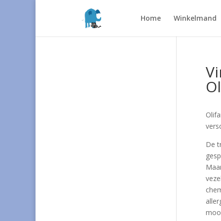
Home
Winkelmand
Vi
Ol
Olif
vers
De t
gesp
Maar
veze
chem
alle
mooi