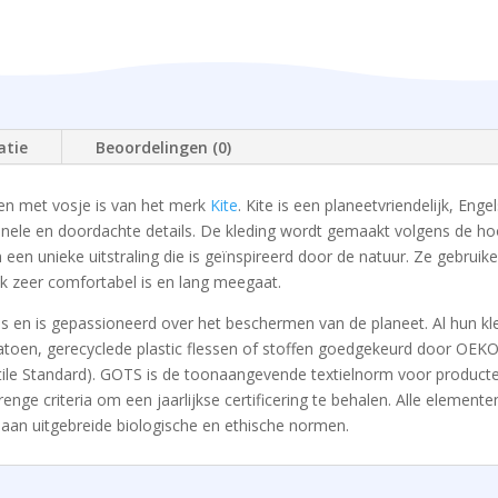
atie
Beoordelingen (0)
en met vosje is van het merk
Kite
. Kite is een planeetvriendelijk, Eng
inele en doordachte details. De kleding wordt gemaakt volgens de h
 een unieke uitstraling die is geïnspireerd door de natuur. Ze gebrui
uk zeer comfortabel is en lang meegaat.
ipes en is gepassioneerd over het beschermen van de planeet. Al hun k
toen, gerecyclede plastic flessen of stoffen goedgekeurd door OEKO-
tile Standard). GOTS is de toonaangevende textielnorm voor producte
ge criteria om een ​​jaarlijkse certificering te behalen. Alle elemente
aan uitgebreide biologische en ethische normen.