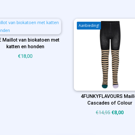
Aanbieding!
E Maillot van biokatoen met
katten en honden
€
18,00
4FUNKYFLAVOURS Maill
Cascades of Colour
Oorspronke
Huidi
€
14,95
€
8,00
prijs
prijs
was:
is: