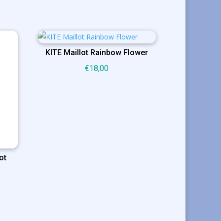
KITE Maillot Rainbow Flower
€
18,00
ot
lijke
ge