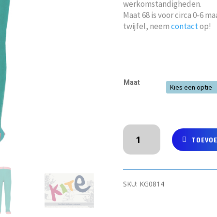
werkomstandigheden.
Maat 68 is voor circa 0-6 m
twijfel, neem
contact
op!
Maat
Zeegroene
TOEVO
maillot
van
organisch
katoen
SKU:
KG0814
met
vosje
aantal