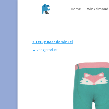
Home
Winkelmand
< Terug naar de winkel
←
Vorig product