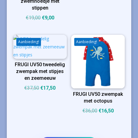
zwemhoedje met
stippen
Oorspronkelijke
Huidige
€
19,00
€
9,00
prijs
prijs
was:
is:
€19,00.
€9,00.
Aanbieding!
Aanbieding!
FRUGI UV50 tweedelig
zwempak met stipjes
en zeemeeuw
Oorspronkelijke
Huidige
€
37,50
€
17,50
FRUGI UV50 zwempak
prijs
prijs
met octopus
was:
is:
Oorspronkelijke
Huidige
€
36,00
€
16,50
€37,50.
€17,50.
prijs
prijs
was:
is:
€36,00.
€16,50.