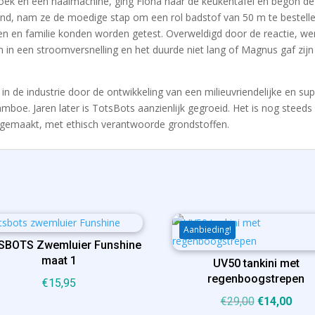
k en een naaimachine, ging Fiona naar de keukentafel en begon de e
d, nam ze de moedige stap om een rol badstof van 50 m te bestellen
en en familie konden worden getest. Overweldigd door de reactie, w
m in een stroomversnelling en het duurde niet lang of Magnus gaf zi
in de industrie door de ontwikkeling van een milieuvriendelijke en su
oe. Jaren later is TotsBots aanzienlijk gegroeid. Het is nog steeds 
jk gemaakt, met ethisch verantwoorde grondstoffen.
Aanbieding!
SBOTS Zwemluier Funshine
maat 1
UV50 tankini met
regenboogstrepen
€
15,95
Oorspronkel
Huid
€
29,00
€
14,00