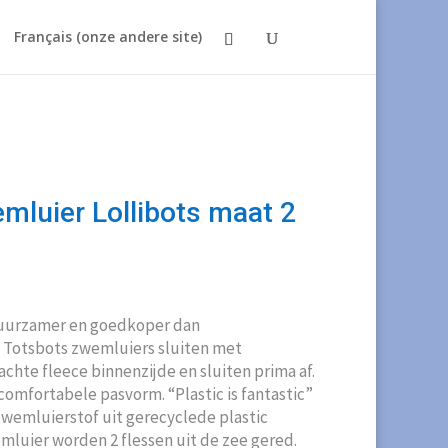
Français (onze andere site)
luier Lollibots maat 2
duurzamer en goedkoper dan
Totsbots zwemluiers sluiten met
chte fleece binnenzijde en sluiten prima af.
omfortabele pasvorm. “Plastic is fantastic”
zwemluierstof uit gerecyclede plastic
emluier worden 2 flessen uit de zee gered.