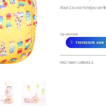
Maat 2 is voor kindjes van
9
Op voorraad
TOEVOEGEN AAN
TOTSBOTS
Zwemluier
Lollibots
maat
SKU:
Swim Lollibots 2
2
aantal