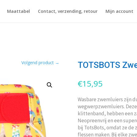
Maattabel
Contact, verzending, retour
Mijn account
Volgend product
→
TOTSBOTS Zwem
€
15,95
Wasbare zwemluiers zijn 
wegwerpzwemluiers. Deze 
klittenband, hebben een za
Neopreenvrij en een superc
bij TotsBots, omdat ze de 
flessen maken. Bij elke zw