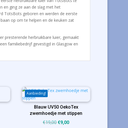
erste herbruikbare luier van TotsBots te
 en ging ze aan de slag met het
erd TotsBots geboren en werden de eerste
jn baan op om te helpen en de keuken zat
per presterende herbruikbare luier, gemaakt
een familiebedrijf gevestigd in Glasgow en
Aanbieding!
Blauw UV50 OekoTex
zwemhoedje met stippen
ijke
ige
Oorspronkelijke
Huidige
€
19,00
€
9,00