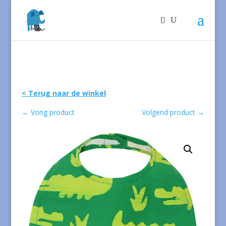
< Terug naar de winkel
←
Vorig product
Volgend product
→