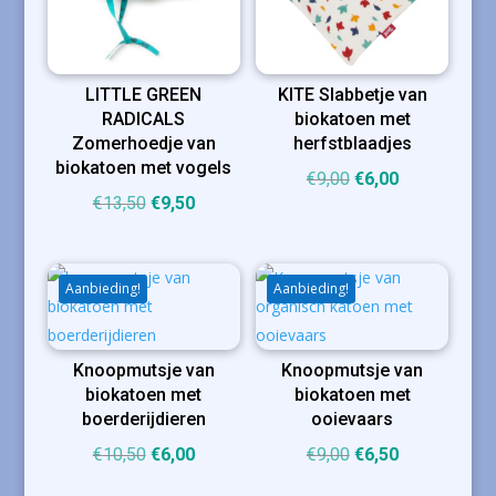
LITTLE GREEN
KITE Slabbetje van
RADICALS
biokatoen met
Zomerhoedje van
herfstblaadjes
biokatoen met vogels
Oorspronkelijke
Huidige
€
9,00
€
6,00
Oorspronkelijke
Huidige
€
13,50
€
9,50
prijs
prijs
prijs
prijs
was:
is:
was:
is:
€9,00.
€6,00.
€13,50.
€9,50.
Aanbieding!
Aanbieding!
Knoopmutsje van
Knoopmutsje van
biokatoen met
biokatoen met
boerderijdieren
ooievaars
Oorspronkelijke
Huidige
Oorspronkelijke
Huidige
€
10,50
€
6,00
€
9,00
€
6,50
prijs
prijs
prijs
prijs