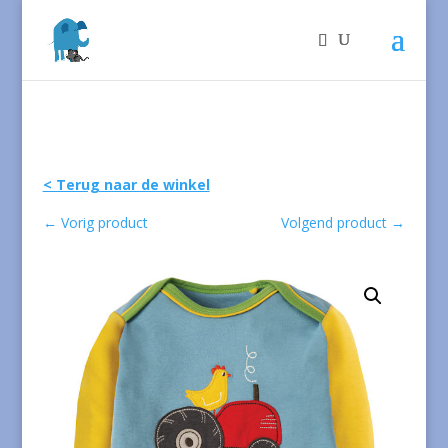
< Terug naar de winkel
←
Vorig product
Volgend product
→