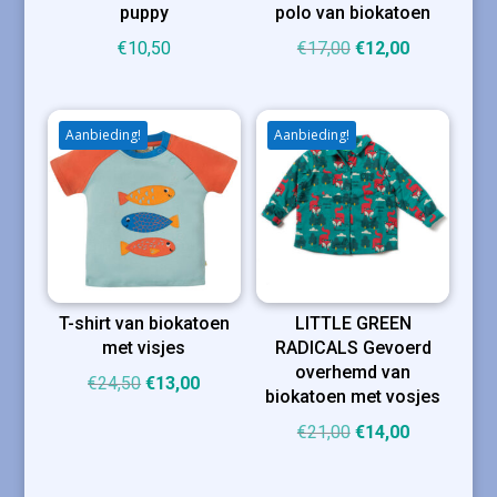
puppy
polo van biokatoen
Oorspronkelijke
Huidige
€
10,50
€
17,00
€
12,00
prijs
prijs
was:
is:
€17,00.
€12,00.
Aanbieding!
Aanbieding!
T-shirt van biokatoen
LITTLE GREEN
met visjes
RADICALS Gevoerd
overhemd van
Oorspronkelijke
Huidige
€
24,50
€
13,00
biokatoen met vosjes
prijs
prijs
Oorspronkelijke
Huidige
€
21,00
€
14,00
was:
is:
prijs
prijs
€24,50.
€13,00.
was:
is: