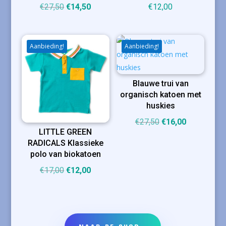
Oorspronkelijke
Huidige
€
27,50
€
14,50
€
12,00
prijs
prijs
was:
is:
€27,50.
€14,50.
Aanbieding!
Aanbieding!
Blauwe trui van
organisch katoen met
huskies
Oorspronkelijke
Huidige
€
27,50
€
16,00
LITTLE GREEN
prijs
prijs
RADICALS Klassieke
was:
is:
polo van biokatoen
€27,50.
€16,00.
Oorspronkelijke
Huidige
€
17,00
€
12,00
prijs
prijs
was:
is:
€17,00.
€12,00.