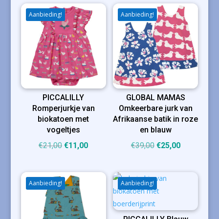
Aanbieding!
Aanbieding!
PICCALILLY
GLOBAL MAMAS
Romperjurkje van
Omkeerbare jurk van
biokatoen met
Afrikaanse batik in roze
vogeltjes
en blauw
Oorspronkelijke
Huidige
Oorspronkelijke
Huidige
€
21,00
€
11,00
€
39,00
€
25,00
prijs
prijs
prijs
prijs
was:
is:
was:
is:
€21,00.
€11,00.
€39,00.
€25,00.
Aanbieding!
Aanbieding!