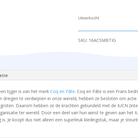
Uitverkocht
SKU:
16ACSMBTIG
atie
en tijger is van het merk
Coq en Pâte
. Coq en Pâte is een Frans bedri
n dreigen te verdwijnen in onze wereld, hebben ze besloten om acti
ergroten. Daarom hebben ze de krachten gebundeld met de IUCN (Inte
anisatie ter wereld. Door een deel van hun winst te geven aan het IU
 is. Je koopt dus niet alleen een superleuk kledingstuk, maar je steun