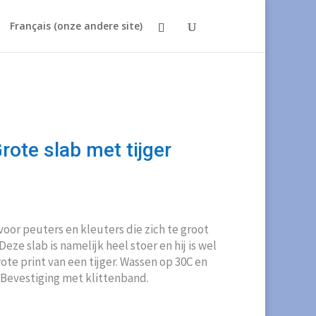
Français (onze andere site)
ote slab met tijger
 voor peuters en kleuters die zich te groot
eze slab is namelijk heel stoer en hij is wel
rote print van een tijger. Wassen op 30C en
. Bevestiging met klittenband.