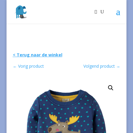
< Terug naar de winkel
←
Vorig product
Volgend product
→