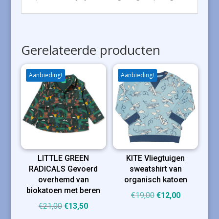
Gerelateerde producten
Aanbieding!
Aanbieding!
LITTLE GREEN
KITE Vliegtuigen
RADICALS Gevoerd
sweatshirt van
overhemd van
organisch katoen
biokatoen met beren
Oorspronkelijke
Huidige
€
19,00
€
12,00
Oorspronkelijke
Huidige
€
21,00
€
13,50
prijs
prijs
prijs
prijs