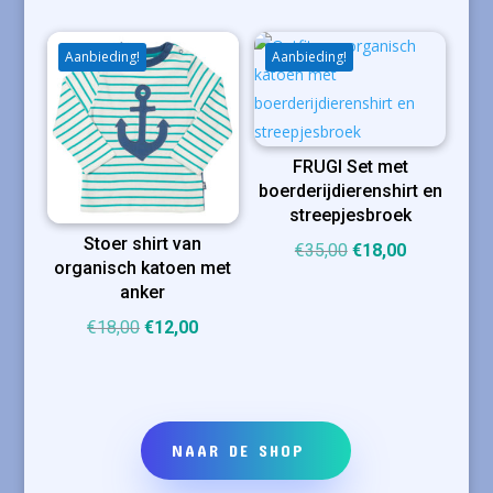
was:
is:
was:
is:
€19,00.
€12,00.
€21,00.
€13,50.
Aanbieding!
Aanbieding!
FRUGI Set met
boerderijdierenshirt en
streepjesbroek
Stoer shirt van
Oorspronkelijke
Huidige
€
35,00
€
18,00
organisch katoen met
prijs
prijs
anker
was:
is:
Oorspronkelijke
Huidige
€
18,00
€
12,00
€35,00.
€18,00.
prijs
prijs
was:
is:
€18,00.
€12,00.
NAAR DE SHOP