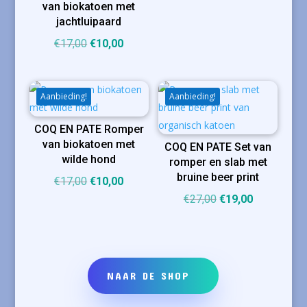
van biokatoen met
€15,00.
€10,00.
jachtluipaard
Oorspronkelijke
Huidige
€
17,00
€
10,00
prijs
prijs
was:
is:
€17,00.
€10,00.
Aanbieding!
Aanbieding!
COQ EN PATE Romper
van biokatoen met
COQ EN PATE Set van
wilde hond
romper en slab met
bruine beer print
Oorspronkelijke
Huidige
€
17,00
€
10,00
prijs
prijs
Oorspronkelijke
Huidige
€
27,00
€
19,00
was:
is:
prijs
prijs
€17,00.
€10,00.
was:
is:
€27,00.
€19,00.
NAAR DE SHOP