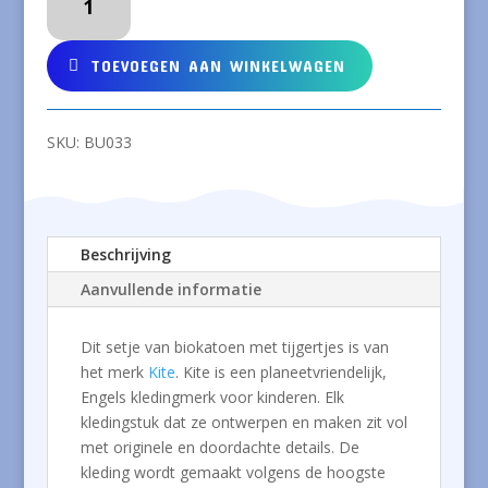
van
biokatoen
met
TOEVOEGEN AAN WINKELWAGEN
tijgertjes
aantal
SKU:
BU033
Beschrijving
Aanvullende informatie
Dit setje van biokatoen met tijgertjes is van
het merk
Kite
. Kite is een planeetvriendelijk,
Engels kledingmerk voor kinderen. Elk
kledingstuk dat ze ontwerpen en maken zit vol
met originele en doordachte details. De
kleding wordt gemaakt volgens de hoogste