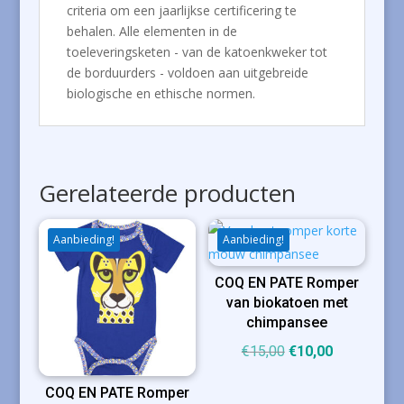
criteria om een ​​jaarlijkse certificering te
behalen. Alle elementen in de
toeleveringsketen - van de katoenkweker tot
de borduurders - voldoen aan uitgebreide
biologische en ethische normen.
Gerelateerde producten
Aanbieding!
Aanbieding!
COQ EN PATE Romper
van biokatoen met
chimpansee
Oorspronkelijke
Huidige
€
15,00
€
10,00
prijs
prijs
COQ EN PATE Romper
was:
is: