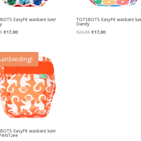
OTS EasyFit wasbare luier
TOTSBOTS EasyFit wasbare lui
y
Dandy
Oorspronkelijke
Huidige
Oorspronkelijke
Huidige
5
€
17,00
€
23,95
€
17,00
prijs
prijs
prijs
prijs
was:
is:
was:
is:
€23,95.
€17,00.
€23,95.
€17,00.
Aanbieding!
OTS EasyFit wasbare luier
PANTzee