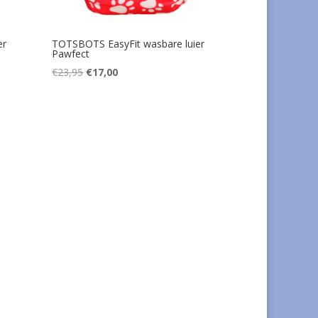
er
TOTSBOTS EasyFit wasbare luier
Pawfect
Oorspronkelijke
Huidige
€
23,95
€
17,00
prijs
prijs
was:
is:
€23,95.
€17,00.