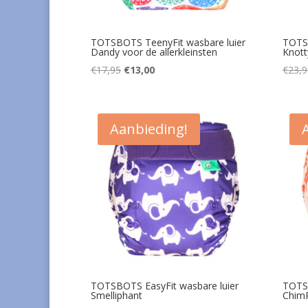
TOTSBOTS TeenyFit wasbare luier
TOTSB
Dandy voor de allerkleinsten
Knott
Oorspronkelijke
Huidige
€
17,95
€
13,00
€
23,9
prijs
prijs
was:
is:
€17,95.
€13,00.
Aanbieding!
TOTSBOTS EasyFit wasbare luier
TOTSB
Smelliphant
Chim