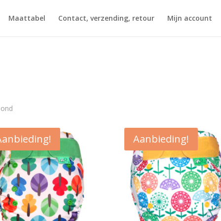
Maattabel
Contact, verzending, retour
Mijn account
Gesorteerd
oond
op
nieuwste
Aanbieding!
Aanbieding!