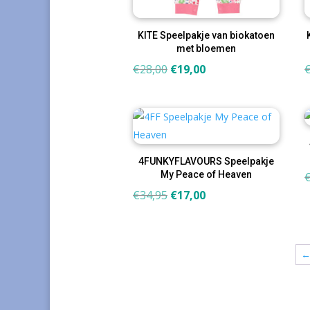
KITE Speelpakje van biokatoen
met bloemen
Oorspronkelijke
Huidige
€
28,00
€
19,00
prijs
prijs
was:
is:
€28,00.
€19,00.
4FUNKYFLAVOURS Speelpakje
My Peace of Heaven
Oorspronkelijke
Huidige
€
34,95
€
17,00
prijs
prijs
was:
is:
€34,95.
€17,00.