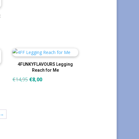
t
4FUNKYFLAVOURS Legging
Reach for Me
Oorspronkelijke
Huidige
€
14,95
€
8,00
prijs
prijs
was:
is:
€14,95.
€8,00.
→