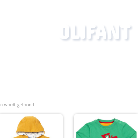
OLIFANT
Gesorteerd
en wordt getoond
op
nieuwste