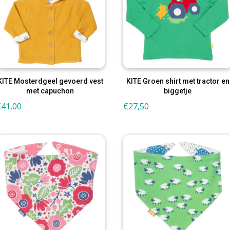
KITE Mosterdgeel gevoerd vest
KITE Groen shirt met tractor en
met capuchon
biggetje
€
41,00
€
27,50