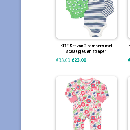
KITE Set van 2 rompers met
schaapjes en strepen
Oorspronkelijke
Huidige
€
33,00
€
23,00
prijs
prijs
was:
is:
€33,00.
€23,00.