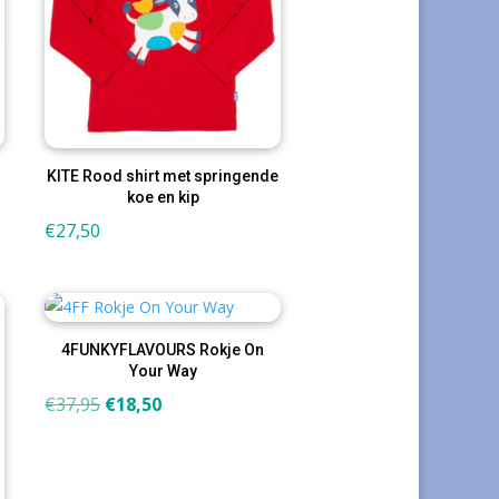
KITE Rood shirt met springende
koe en kip
€
27,50
4FUNKYFLAVOURS Rokje On
Your Way
Oorspronkelijke
Huidige
€
37,95
€
18,50
prijs
prijs
was:
is:
€37,95.
€18,50.