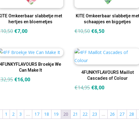
KITE Omkeerbaar slabbetje met
KITE Omkeerbaar slabbetje me
hertjes en bloemetjes
schaapjes en biggetjes
Oorspronkelijke
Huidige
Oorspronkelijke
Huidige
€
10,50
€
7,00
€
10,50
€
6,50
prijs
prijs
prijs
prijs
was:
is:
was:
is:
€10,50.
€7,00.
€10,50.
€6,50.
4FUNKYFLAVOURS Broekje We
Can Make It
4FUNKYFLAVOURS Maillot
Oorspronkelijke
Huidige
Cascades of Colour
€
32,95
€
16,00
prijs
prijs
Oorspronkelijke
Huidige
€
14,95
€
8,00
was:
is:
prijs
prijs
€32,95.
€16,00.
was:
is:
€14,95.
€8,00.
←
1
2
3
…
17
18
19
20
21
22
23
…
26
27
28