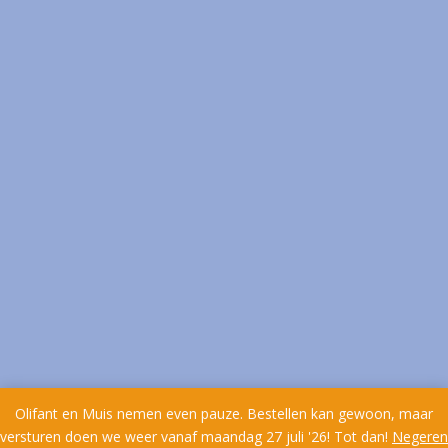
Olifant en Muis nemen even pauze. Bestellen kan gewoon, maar
versturen doen we weer vanaf maandag 27 juli '26! Tot dan!
Negeren