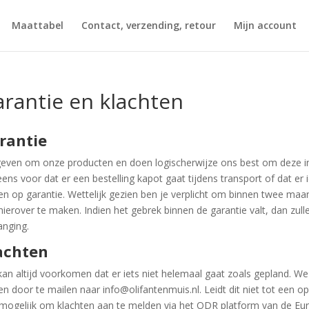
Maattabel
Contact, verzending, retour
Mijn account
rantie en klachten
rantie
geven om onze producten en doen logischerwijze ons best om deze in 
eens voor dat er een bestelling kapot gaat tijdens transport of dat e
n op garantie. Wettelijk gezien ben je verplicht om binnen twee maa
hierover te maken. Indien het gebrek binnen de garantie valt, dan zull
anging.
achten
kan altijd voorkomen dat er iets niet helemaal gaat zoals gepland. We
n door te mailen naar info@olifantenmuis.nl. Leidt dit niet tot een o
mogelijk om klachten aan te melden via het ODR platform van de Eur