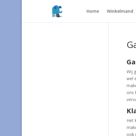
Home
Winkelmand
Ga
Ga
Wij 
wel 
make
ons 
verv
Kl
Het 
make
ook 