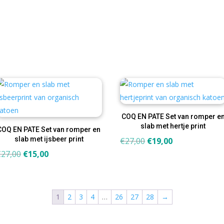
€19,00.
€12,00.
€19,00.
€12,00.
COQ EN PATE Set van romper e
slab met hertje print
COQ EN PATE Set van romper en
slab met ijsbeer print
Oorspronkelijke
Huidige
€
27,00
€
19,00
Oorspronkelijke
Huidige
prijs
prijs
€
27,00
€
15,00
prijs
prijs
was:
is:
was:
is:
€27,00.
€19,00.
€27,00.
€15,00.
1
2
3
4
…
26
27
28
→