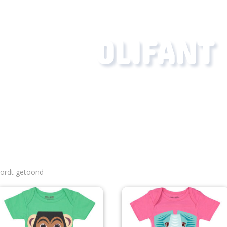
OLIFANT
Gesorteerd
wordt getoond
op
nieuwste