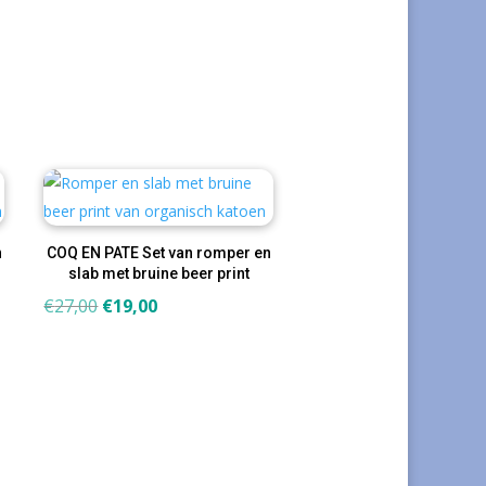
was:
is:
€27,00.
€15,00.
n
COQ EN PATE Set van romper en
slab met bruine beer print
Oorspronkelijke
Huidige
€
27,00
€
19,00
prijs
prijs
was:
is:
€27,00.
€19,00.