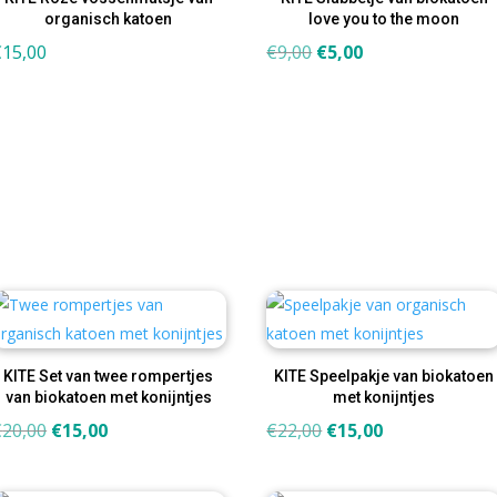
organisch katoen
love you to the moon
Oorspronkelijke
Huidige
€
15,00
€
9,00
€
5,00
prijs
prijs
was:
is:
€9,00.
€5,00.
KITE Set van twee rompertjes
KITE Speelpakje van biokatoen
van biokatoen met konijntjes
met konijntjes
Oorspronkelijke
Huidige
Oorspronkelijke
Huidige
€
20,00
€
15,00
€
22,00
€
15,00
prijs
prijs
prijs
prijs
was:
is:
was:
is: