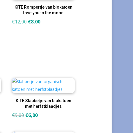
KITE Rompertje van biokatoen
love you to the moon
Oorspronkelijke
Huidige
€
12,00
€
8,00
prijs
prijs
was:
is:
€12,00.
€8,00.
KITE Slabbetje van biokatoen
met herfstblaadjes
Oorspronkelijke
Huidige
€
9,00
€
6,00
prijs
prijs
was:
is: