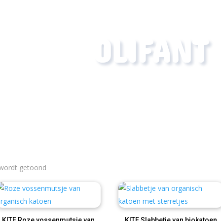
OLIFANT
Gesorteerd
 wordt getoond
op
nieuwste
KITE Roze vossenmutsje van
KITE Slabbetje van biokatoen