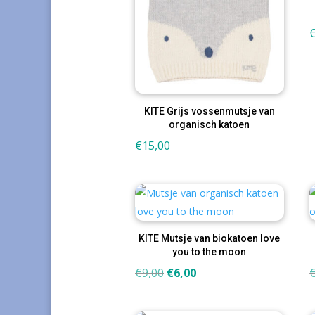
KITE Grijs vossenmutsje van
organisch katoen
€
15,00
KITE Mutsje van biokatoen love
you to the moon
Oorspronkelijke
Huidige
€
9,00
€
6,00
prijs
prijs
was:
is: