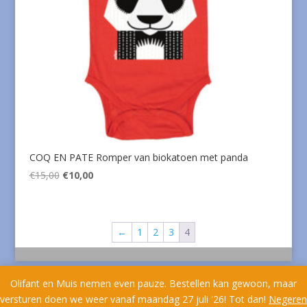
COQ EN PATE Romper van biokatoen met panda
Oorspronkelijke
Huidige
€
15,00
€
10,00
prijs
prijs
was:
is:
€15,00.
€10,00.
←
1
2
3
4
Olifant en Muis nemen even pauze. Bestellen kan gewoon, maar
versturen doen we weer vanaf maandag 27 juli '26! Tot dan!
Negeren